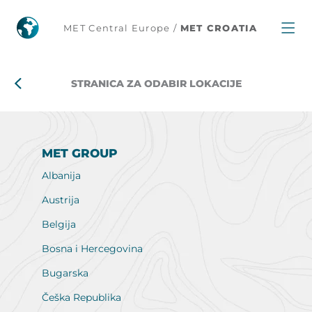
Stranica
MET Central Europe /
MET CROATIA
za
odabir
STRANICA ZA ODABIR LOKACIJE
lokacije
MET GROUP
Albanija
Austrija
Belgija
Bosna i Hercegovina
Bugarska
Češka Republika