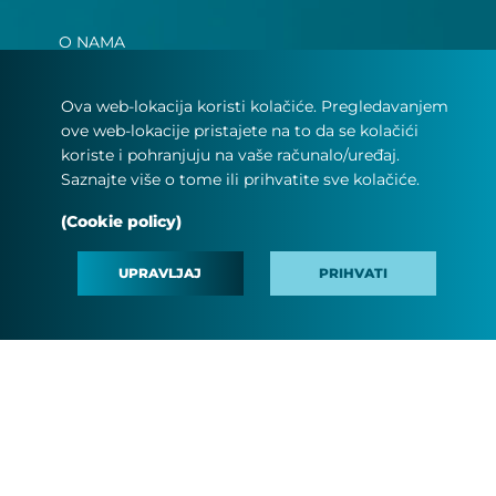
O NAMA
PARTNERI
Ova web-lokacija koristi kolačiće. Pregledavanjem
DOKUMENTI
ove web-lokacije pristajete na to da se kolačići
koriste i pohranjuju na vaše računalo/uređaj.
MEDIA
Saznajte više o tome ili prihvatite sve kolačiće.
ZAPOŠLJAVANJE
(Cookie policy)
OČITANJA BROJILA
UPRAVLJAJ
PRIHVATI
#MINDTHEFYOUTURE
KONTAKT