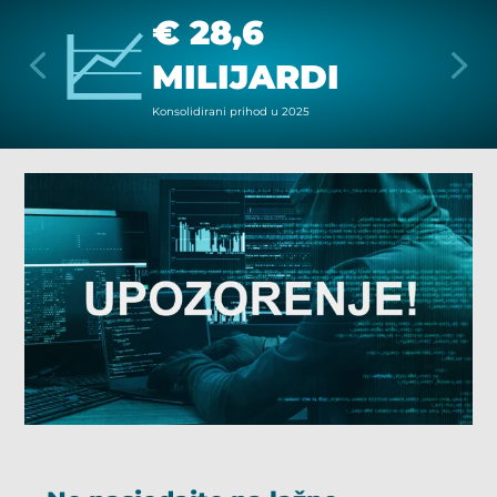
€ 28,6
MILIJARDI
Kon­so­li­di­ra­ni pri­hod u 2025