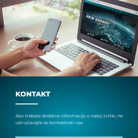
KONTAKT
Ako tre­ba­te do­dat­ne in­for­ma­ci­je o na­šoj tvrt­ki, ne
us­tru­ča­vaj­te se kon­tak­ti­ra­ti nas.