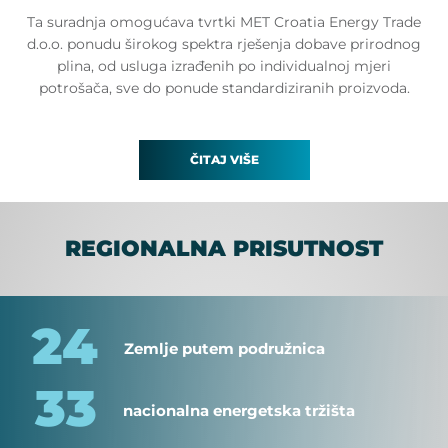
Ta suradnja omogućava tvrtki MET Croatia Energy Trade
d.o.o. ponudu širokog spektra rješenja dobave prirodnog
plina, od usluga izrađenih po individualnoj mjeri
potrošača, sve do ponude standardiziranih proizvoda.
ČITAJ VIŠE
REGIONALNA PRISUTNOST
24
Zemlje putem podružnica
33
nacionalna energetska tržišta