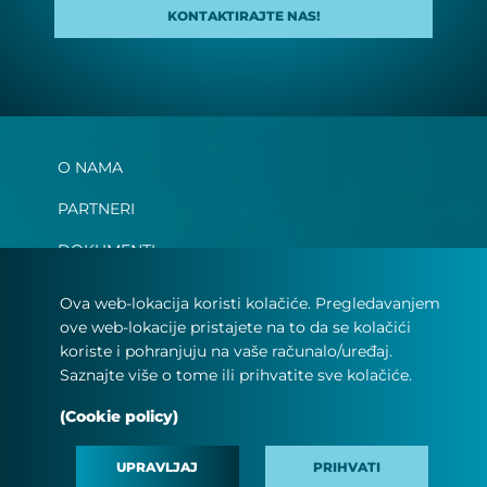
KONTAKTIRAJTE NAS!
O NAMA
PARTNERI
DOKUMENTI
MEDIA
Ova web-lokacija koristi kolačiće. Pregledavanjem
ove web-lokacije pristajete na to da se kolačići
ZAPOŠLJAVANJE
koriste i pohranjuju na vaše računalo/uređaj.
OČITANJA BROJILA
Saznajte više o tome ili prihvatite sve kolačiće.
#MINDTHEFYOUTURE
(Cookie policy)
KONTAKT
UPRAVLJAJ
PRIHVATI